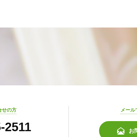
合せの方
メール
5-2511
お